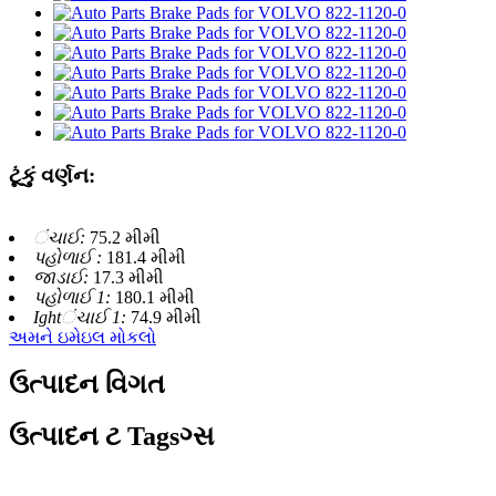
ટૂંકું વર્ણન:
ંચાઈ:
75.2 મીમી
પહોળાઈ :
181.4 મીમી
જાડાઈ:
17.3 મીમી
પહોળાઈ 1:
180.1 મીમી
Ightંચાઈ 1:
74.9 મીમી
અમને ઇમેઇલ મોકલો
ઉત્પાદન વિગત
ઉત્પાદન ટ Tagsગ્સ