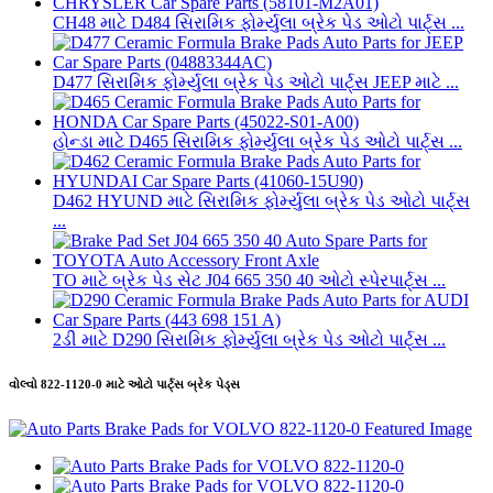
CH48 માટે D484 સિરામિક ફોર્મ્યુલા બ્રેક પેડ ઓટો પાર્ટ્સ ...
D477 સિરામિક ફોર્મ્યુલા બ્રેક પેડ ઓટો પાર્ટ્સ JEEP માટે ...
હોન્ડા માટે D465 સિરામિક ફોર્મ્યુલા બ્રેક પેડ ઓટો પાર્ટ્સ ...
D462 HYUND માટે સિરામિક ફોર્મ્યુલા બ્રેક પેડ ઓટો પાર્ટ્સ
...
TO માટે બ્રેક પેડ સેટ J04 665 350 40 ઓટો સ્પેરપાર્ટ્સ ...
2ડી માટે D290 સિરામિક ફોર્મ્યુલા બ્રેક પેડ ઓટો પાર્ટ્સ ...
વોલ્વો 822-1120-0 માટે ઓટો પાર્ટ્સ બ્રેક પેડ્સ