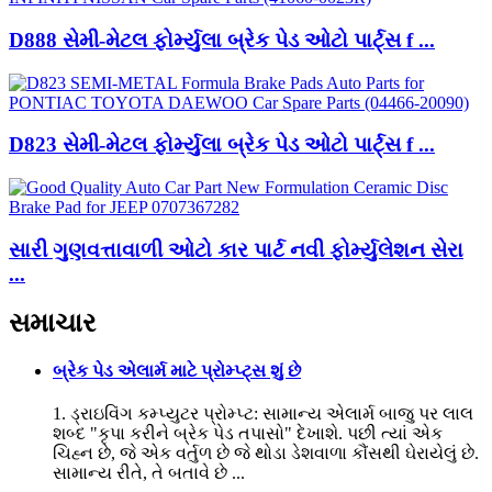
D888 સેમી-મેટલ ફોર્મ્યુલા બ્રેક પેડ ઓટો પાર્ટ્સ f ...
D823 સેમી-મેટલ ફોર્મ્યુલા બ્રેક પેડ ઓટો પાર્ટ્સ f ...
સારી ગુણવત્તાવાળી ઓટો કાર પાર્ટ નવી ફોર્મ્યુલેશન સેરા
...
સમાચાર
બ્રેક પેડ એલાર્મ માટે પ્રોમ્પ્ટ્સ શું છે
1. ડ્રાઇવિંગ કમ્પ્યુટર પ્રોમ્પ્ટ: સામાન્ય એલાર્મ બાજુ પર લાલ
શબ્દ "કૃપા કરીને બ્રેક પેડ તપાસો" દેખાશે. પછી ત્યાં એક
ચિહ્ન છે, જે એક વર્તુળ છે જે થોડા ડેશવાળા કૌંસથી ઘેરાયેલું છે.
સામાન્ય રીતે, તે બતાવે છે ...