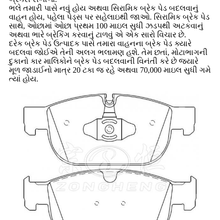
ભલે તમારી પાસે નવું હોય અથવા સિરામિક બ્રેક પેડ બદલવાનું
વાહન હોય, પહેલા પેડ્સ પર સહેલાઇથી જાઓ. સિરામિક બ્રેક પેડ
સાથે, ઓછામાં ઓછા પ્રથમ 100 માઇલ સુધી ઝડપથી અટકવાનું
અથવા ભારે બ્રેકિંગ કરવાનું ટાળવું એ એક સારો વિચાર છે.
દરેક બ્રેક પેડ ઉત્પાદક પાસે તમારા વાહનના બ્રેક પેડ ક્યારે
બદલવા જોઈએ તેની અલગ ભલામણ હશે. તેમ છતાં, મોટાભાગની
દુકાનો કાર માલિકોને બ્રેક પેડ બદલવાની વિનંતી કરે છે જ્યારે
મૂળ જાડાઈનો માત્ર 20 ટકા જ રહે અથવા 70,000 માઇલ સુધી ગમે
ત્યાં હોય.