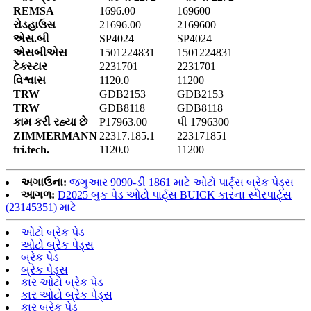
REMSA
1696.00
169600
રોડહાઉસ
21696.00
2169600
એસ.બી
SP4024
SP4024
એસબીએસ
1501224831
1501224831
ટેક્સ્ટાર
2231701
2231701
વિશ્વાસ
1120.0
11200
TRW
GDB2153
GDB2153
TRW
GDB8118
GDB8118
કામ કરી રહ્યા છે
P17963.00
પી 1796300
ZIMMERMANN
22317.185.1
223171851
fri.tech.
1120.0
11200
અગાઉના:
જગુઆર 9090-ડી 1861 માટે ઓટો પાર્ટ્સ બ્રેક પેડ્સ
આગળ:
D2025 બુક પેડ ઓટો પાર્ટ્સ BUICK કારના સ્પેરપાર્ટ્સ
(23145351) માટે
ઓટો બ્રેક પેડ
ઓટો બ્રેક પેડ્સ
બ્રેક પેડ
બ્રેક પેડ્સ
કાર ઓટો બ્રેક પેડ
કાર ઓટો બ્રેક પેડ્સ
કાર બ્રેક પેડ