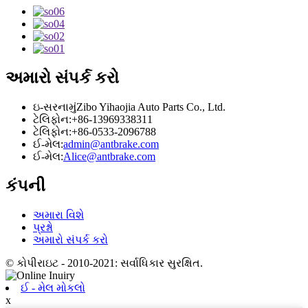
અમારો સંપર્ક કરો
ઇ-સરનામું
Zibo Yihaojia Auto Parts Co., Ltd.
ટેલિફોન:
+86-13969338311
ટેલિફોન:
+86-0533-2096788
ઈ-મેલ:
admin@antbrake.com
ઈ-મેલ:
Alice@antbrake.com
કંપની
અમારા વિશે
પ્રશ્નો
અમારો સંપર્ક કરો
© કોપીરાઇટ - 2010-2021: સર્વાધિકાર સુરક્ષિત.
ઈ - મેલ મોકલો
x