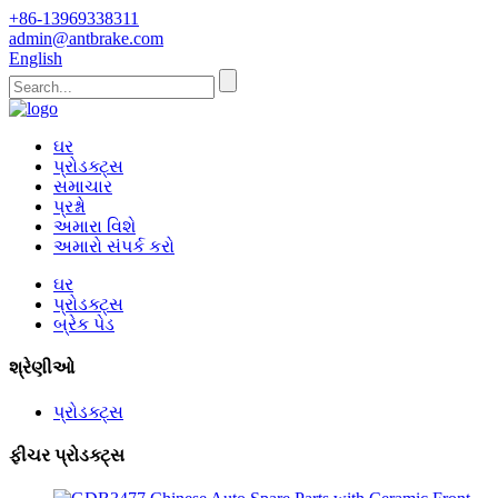
+86-13969338311
admin@antbrake.com
English
ઘર
પ્રોડક્ટ્સ
સમાચાર
પ્રશ્નો
અમારા વિશે
અમારો સંપર્ક કરો
ઘર
પ્રોડક્ટ્સ
બ્રેક પેડ
શ્રેણીઓ
પ્રોડક્ટ્સ
ફીચર પ્રોડક્ટ્સ