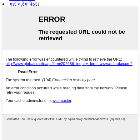
કાર બ્રેક પેડ્સ