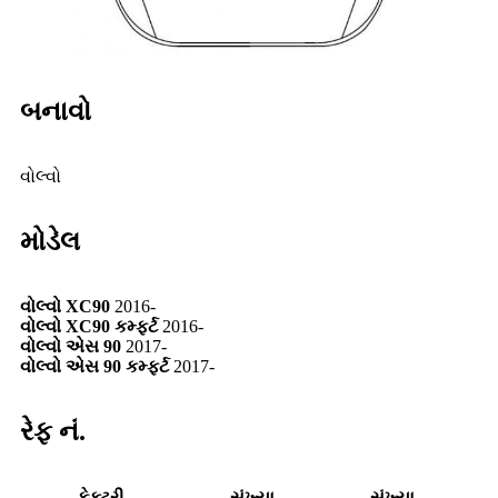
બનાવો
વોલ્વો
મોડેલ
વોલ્વો XC90
2016-
વોલ્વો XC90 કમ્ફર્ટ
2016-
વોલ્વો એસ 90
2017-
વોલ્વો એસ 90 કમ્ફર્ટ
2017-
રેફ નં.
ફેક્ટરી
સંખ્યા
સંખ્યા