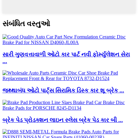
સંબંધિત વસ્તુઓ
સારી ગુણવત્તાવાળી ઓટો કાર પાર્ટ નવી ફોર્મ્યુલેશન સેરા
...
જથ્થાબંધ ઓટો પાર્ટ્સ સિરામિક ડિસ્ક કાર શૂ બ્રેક ...
બ્રેક પેડ પ્રોડક્શન લાઇન સ્લેસ બ્રેક પેડ કાર બી ...