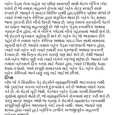
બ્રેક પેડ્સ તેના ચહેરા પર ઘર્ષણ સામગ્રી સાથે મેટલ બેકિંગ પ્લેટ
ધરાવે છે જે તમારા વાહનને રોકવા માટે બ્રેક રોટર સપાટી સામે
દબાવે છે. જ્યારે તે માસ્ટર સિલિન્ડરથી હાઇડ્રોલિક પ્રેશર મેળવે છે
ત્યારે તેઓ બ્રેક કેલિપર દ્વારા સંકુચિત થાય છે. બ્રેક પેડ સમય
જતાં કુદરતી રીતે નીચે ઉતરી જાય છે, પરંતુ તેમના વસ્ત્રોની પેટર્ન
પર ધ્યાન આપવું મહત્વપૂર્ણ છે. જો બ્રેક પેડ્સ સ્ક્વલિંગ અથવા
ગ્રાઇન્ડીંગ હોય, તો તે બેકિંગ પ્લેટમાં નીચે પહેરવામાં આવી શકે છે,
જે રોટરને નુકસાન પહોંચાડી શકે છે. બ્રેક પેડ જે અસમાન રીતે
પહેરે છે તે તમારા બ્રેક કેલિપર અથવા ગાઇડ પિન સાથે સમસ્યા
સૂચવી શકે છે. જ્યારે તમારા બ્રેક પેડ્સ બદલવાની જરૂર હોય,
ત્યારે તમે બ્રેક કરો ત્યારે તમારી કાર ધ્રુજતી અથવા ધબકતી
દેખાય છે. આ વિકૃત રોટરને કારણે પણ થઈ શકે છે, તેથી જ્યારે
તમે બ્રેક જોબ પૂર્ણ કરો ત્યારે બંનેને બદલવું શ્રેષ્ઠ છે. જ્યારે તમે
તમારા બ્રેક્સને ઠીક કરવા માટે તૈયાર હોવ, ત્યારે O'Reilly Auto
Parts તપાસો. અમે સંપૂર્ણ સમારકામ માટે બ્રેક પેડ, બ્રેક રોટર્સ,
બ્રેક કેલિપર્સ અને ઘણું બધું લઈ જઈએ છીએ.
ટિપ્સ
નોંધ લો કે સિરામિક પેડ રોટર્સને વpingરપિંગથી અટકાવતા નથી.
જો ડ્રાઈવર કારના બ્રેકનો દુરુપયોગ કરે છે અથવા વધારે ગરમ
કરે છે, તો રોટર્સ તૂટી જશે. કેટલાક બ્રેક પેડમાં ગરમી-વિસર્જન
ગુણોમાં સુધારો થયો છે, જે વpingરપિંગને રોકવામાં મદદ કરી શકે છે,
પરંતુ માત્ર અમુક અંશે જ કારણ કે રોટર્સને વpedરપેડ બનવાથી
સંપૂર્ણપણે મુક્તિ આપવાનો કોઈ રસ્તો નથી. આમ, જ્યારે પણ
શક્ય હોય ત્યારે હાર્ડ બ્રેકિંગ ટાળીને કાળજીપૂર્વક વાહનની
બ્રેક્સ સંભાળો.