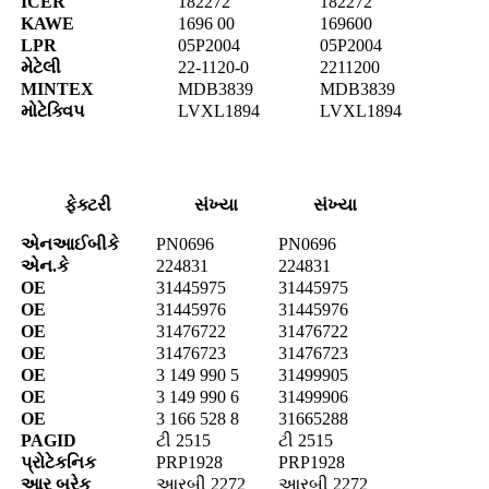
ICER
182272
182272
KAWE
1696 00
169600
LPR
05P2004
05P2004
મેટેલી
22-1120-0
2211200
MINTEX
MDB3839
MDB3839
મોટેક્વિપ
LVXL1894
LVXL1894
ફેક્ટરી
સંખ્યા
સંખ્યા
એનઆઈબીકે
PN0696
PN0696
એન.કે
224831
224831
OE
31445975
31445975
OE
31445976
31445976
OE
31476722
31476722
OE
31476723
31476723
OE
3 149 990 5
31499905
OE
3 149 990 6
31499906
OE
3 166 528 8
31665288
PAGID
ટી 2515
ટી 2515
પ્રોટેકનિક
PRP1928
PRP1928
આર બ્રેક
આરબી 2272
આરબી 2272