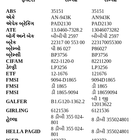
ABS
35151
35151
એકે
AN-943K
AN943K
એપેક બ્રેકિંગ
PAD2130
PAD2130
ATE
13.0460-7328.2
13046073282
બોર્ગ અને બેક
બીબીપી 2597
બીબીપી 2597
બ્રેક
22317 00 553 00
223170055300
બ્રેમ્બો
પી 86 027
P86027
બ્રેમ્સી
BP3756
BP3756
CIFAM
822-1120-0
82211200
ડેલ્ફી
LP3256
LP3256
ETF
12-1676
121676
FMSI
9094-D1865
9094D1865
FMSI
ડી 1865
ડી 1865
FMSI
ડી 1865-9094
ડી 18659094
બી 1 જી
GALFER
B1.G120-1362.2
12013622
GIRLING
6121536
6121536
8 ડીબી 355 024-
હેલ્લા
8 ડીબી 355024801
801
8 ડીબી 355 024-
HELLA PAGID
8 ડીબી 355024801
801