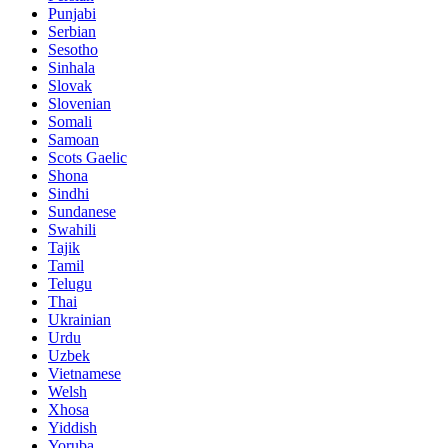
Punjabi
Serbian
Sesotho
Sinhala
Slovak
Slovenian
Somali
Samoan
Scots Gaelic
Shona
Sindhi
Sundanese
Swahili
Tajik
Tamil
Telugu
Thai
Ukrainian
Urdu
Uzbek
Vietnamese
Welsh
Xhosa
Yiddish
Yoruba