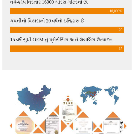
વર્ક-શોપ વિસ્તાર 16000 ચોરસ મીટરનો છે.
16,000
%
કંપનીનો વિકાસનો 20 વર્ષનો ઇતિહાસ છે
20
15 વર્ષ સુધી OEM નું પ્રોસેસિંગ અને લેબલિંગ ઉત્પાદન.
15