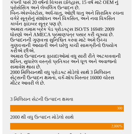
કંપની પાસે 20 વર્ષનો વિકાસ ઇતિહાસ, 15 વર્ષ માટે OEM નું
પ્રોસેસિંગ અને લેબલિંગ ઉત્પાદન છે.
બિન-એસ્બેસ્ટોસ, અર્ધ-ધાતુ, ઓછી ધાતુ અને સિરામિક રચના
વગેરે સૂત્રોનું સંશોધન અને વિકસિત, અને નવા વિકસિત
કાર્બન ફાઇબર સૂત્ર પણ છે.
અમારા તમામ બ્રેક પેડ પ્રોડક્ટ્સ ISO/TS 16949: 2009
ધોરણો અને AMECA પ્રમાણપત્ર પસાર કરી ચૂક્યા છે.
ઉત્પાદનની ગુણવત્તા સુનિશ્ચિત કરવા માટે અમે ઉચ્ચ
ગુણવત્તાની આયાતી અને ઘરેલુ કાચી સામગ્રીનો ઉપયોગ
કરીએ છીએ.
અમારા ઉત્પાદનના ફાયદાઓમાં વધુ સારી રીતે અટકાવવાની
શક્તિ, સુધારેલ વસ્ત્રો પ્રતિકાર અને ધૂળ અને અવાજનો
સમાવેશ થાય છે.
2000 મિલિયનથી વધુ પ્રોડક્ટ મોડેલો સાથે 3 મિલિયન
સેટ્સની ઉત્પાદન ક્ષમતા, વર્ક-શોપ વિસ્તાર 16000 ચોરસ
મીટર આવરી લે છે.
3 મિલિયન સેટની ઉત્પાદન ક્ષમતા
300
2000 થી વધુ ઉત્પાદન મોડેલો સાથે
2,000
%