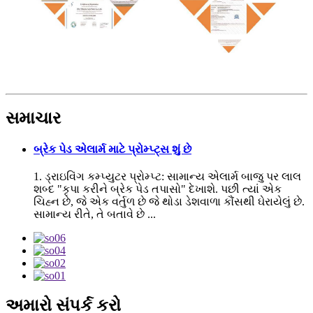
સમાચાર
બ્રેક પેડ એલાર્મ માટે પ્રોમ્પ્ટ્સ શું છે
1. ડ્રાઇવિંગ કમ્પ્યુટર પ્રોમ્પ્ટ: સામાન્ય એલાર્મ બાજુ પર લાલ
શબ્દ "કૃપા કરીને બ્રેક પેડ તપાસો" દેખાશે. પછી ત્યાં એક
ચિહ્ન છે, જે એક વર્તુળ છે જે થોડા ડેશવાળા કૌંસથી ઘેરાયેલું છે.
સામાન્ય રીતે, તે બતાવે છે ...
અમારો સંપર્ક કરો