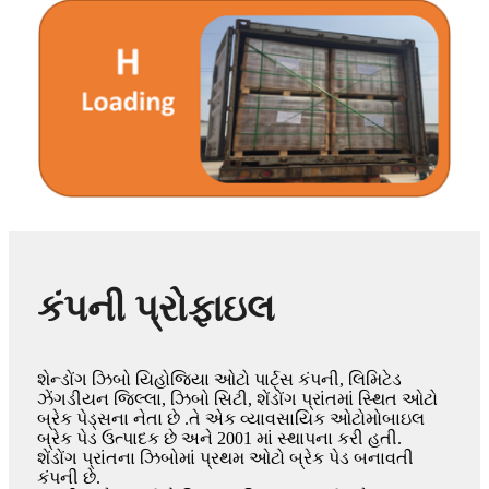
કંપની પ્રોફાઇલ
શેન્ડોંગ ઝિબો યિહોજિયા ઓટો પાર્ટ્સ કંપની, લિમિટેડ
ઝેંગડીયન જિલ્લા, ઝિબો સિટી, શેંડોંગ પ્રાંતમાં સ્થિત ઓટો
બ્રેક પેડ્સના નેતા છે .તે એક વ્યાવસાયિક ઓટોમોબાઇલ
બ્રેક પેડ ઉત્પાદક છે અને 2001 માં સ્થાપના કરી હતી.
શેંડોંગ પ્રાંતના ઝિબોમાં પ્રથમ ઓટો બ્રેક પેડ બનાવતી
કંપની છે.