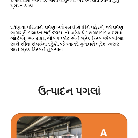
દબાવવામાં આવે છે, જેથી વાહનની બ્રેકને ઘટાડવાનો હેતુ
પ્રાપ્ત થાય.
ઘર્ષણના પરિણામે, ઘર્ષણ બ્લોક્સ ધીમે ધીમે પહેરશે, જો ઘર્ષણ
સામગ્રી સમાપ્ત થઈ જાય, તો બ્રેક પેડ સમયસર બદલવો
જોઈએ, અન્યથા, બેકિંગ પ્લેટ અને બ્રેક ડિસ્ક એકબીજા
સાથે સીધા સંપર્કમાં રહેશે, જે આખરે ગુમાવશે બ્રેક અસર
અને બ્રેક ડિસ્કને નુકસાન.
ઉત્પાદન પગલાં