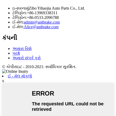
ઇ-સરનામું
Zibo Yihaojia Auto Parts Co., Ltd.
ટેલિફોન:
+86-13969338311
ટેલિફોન:
+86-0533-2096788
ઈ-મેલ:
admin@antbrake.com
ઈ-મેલ:
Alice@antbrake.com
કંપની
અમારા વિશે
પ્રશ્નો
અમારો સંપર્ક કરો
© કોપીરાઇટ - 2010-2021: સર્વાધિકાર સુરક્ષિત.
ઈ - મેલ મોકલો
x