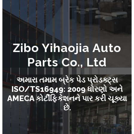
Zibo Yihaojia Auto
Parts Co., Ltd
અમારા તમામ બ્રેક પેડ પ્રોડક્ટ્સ
ISO/TS16949: 2009 ધોરણો અને
AMECA કોર્ટીફિકેશનને પાર કરી ચૂક્યા
છે.