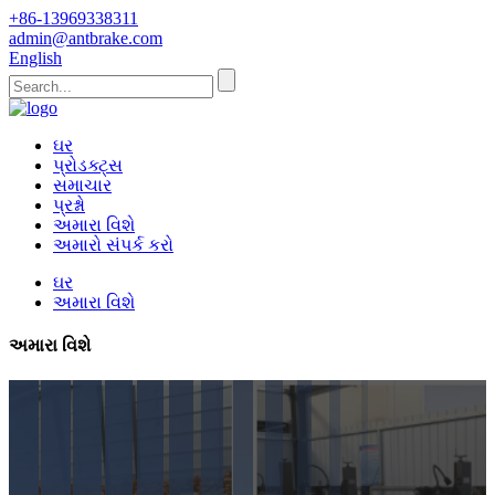
+86-13969338311
admin@antbrake.com
English
ઘર
પ્રોડક્ટ્સ
સમાચાર
પ્રશ્નો
અમારા વિશે
અમારો સંપર્ક કરો
ઘર
અમારા વિશે
અમારા વિશે