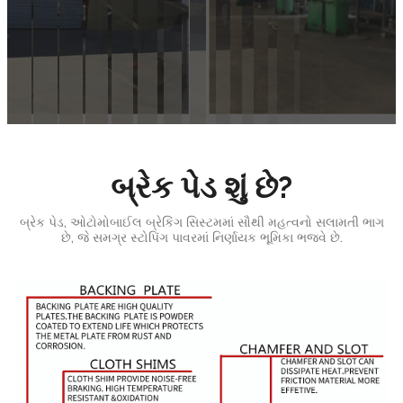
બ્રેક પેડ શું છે?
બ્રેક પેડ, ઓટોમોબાઈલ બ્રેકિંગ સિસ્ટમમાં સૌથી મહત્વનો સલામતી ભાગ
છે, જે સમગ્ર સ્ટોપિંગ પાવરમાં નિર્ણાયક ભૂમિકા ભજવે છે.